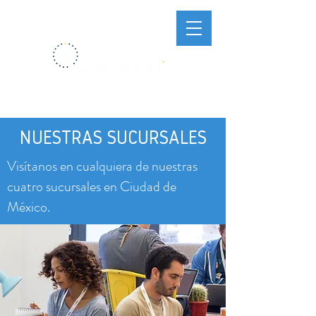
NUESTRAS SUCURSALES
Visítanos en cualquiera de nuestras
cuatro sucursales en Ciudad de
México.