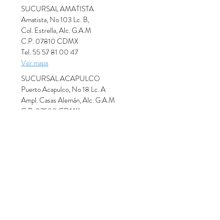
SUCURSAL AMATISTA
Amatista, No 103 Lc. B,
Col. Estrella, Alc. G.A.M
C.P. 07810 CDMX
Tel. 55 57 81 00 47
Ver mapa
SUCURSAL ACAPULCO
Puerto Acapulco, No 18 Lc. A
Ampl. Casas Alemán, Alc. G.A.M
C.P. 07580 CDMX
Tel. 55 81 90 30 93
Ver mapa