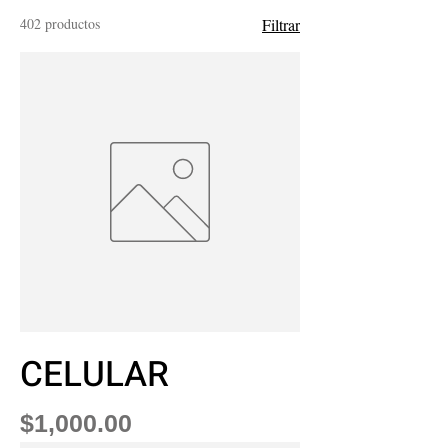
402 productos
Filtrar
CELULAR
Precio
$1,000.00