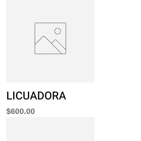
LICUADORA
Precio
$600.00