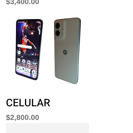
Precio
$3,400.00
CELULAR
Precio
$2,800.00