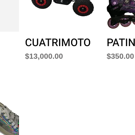
CUATRIMOTO
PATI
Precio
Precio
$13,000.00
$350.00