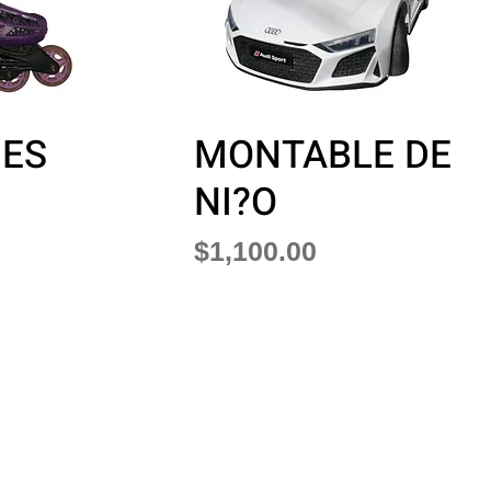
NES
MONTABLE DE
NI?O
Precio
$1,100.00