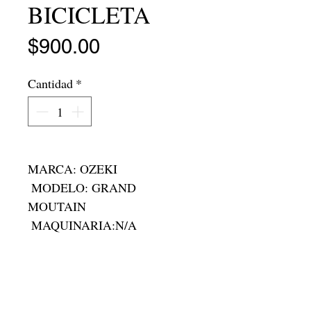
BICICLETA
Precio
$900.00
Cantidad
*
MARCA: OZEKI

 MODELO: GRAND 
MOUTAIN 

 MAQUINARIA:N/A

 MEMORIA: N/A

 RAM:N/A

 RODADA: R-26