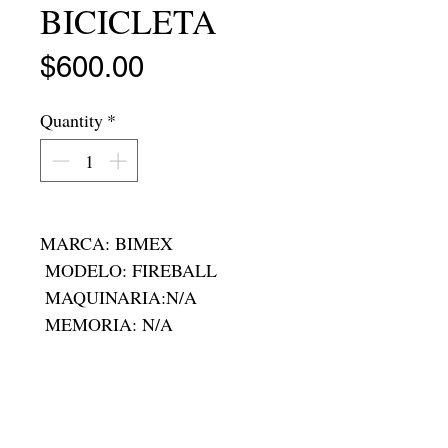
BICICLETA
Price
$600.00
Quantity
*
MARCA: BIMEX

 MODELO: FIREBALL

 MAQUINARIA:N/A

 MEMORIA: N/A

 RAM:N/A

 RODADA:R-20

 FOLIO:C-9125