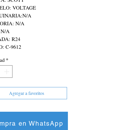
O: C-9612
ad
*
Agregar a favoritos
mpra en WhatsApp