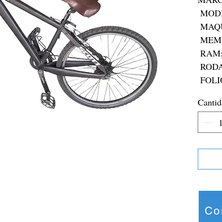
 MODELO: VOLTAGE

 MAQUINARIA:N/A

 MEMORIA: N/A

 RAM:N/A

 RODADA: R24

 FOLI
Cantid
Co