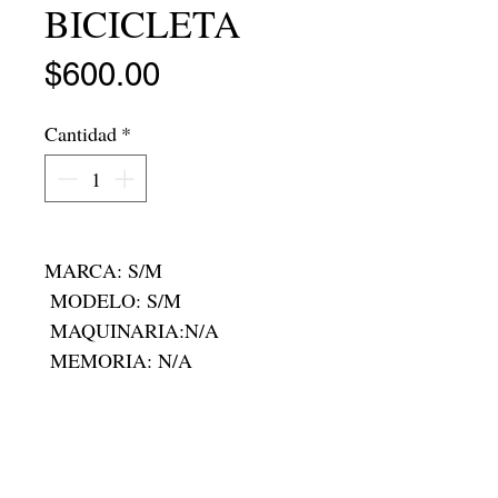
BICICLETA
Precio
$600.00
Cantidad
*
MARCA: S/M

 MODELO: S/M

 MAQUINARIA:N/A

 MEMORIA: N/A

 RAM:N/A

 RODADA: R-20

 FOLIO:C-9153