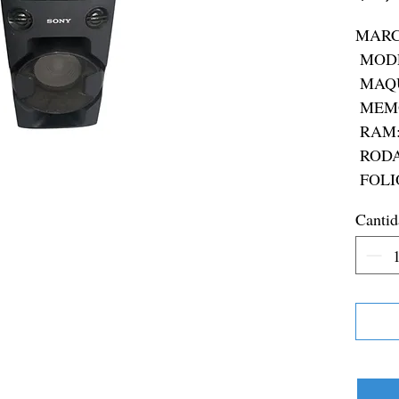
MARC
 MODELO: MHC-V11

 MAQUINARIA:N/A

 MEMORIA: N/A

 RAM:N/A

 RODADA:N/A

 FOLI
Cantid