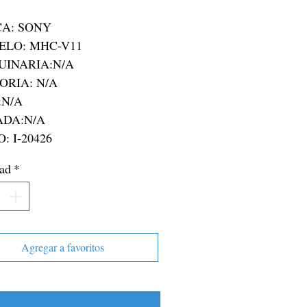
A: SONY

O: I-20426
ad
*
Agregar a favoritos