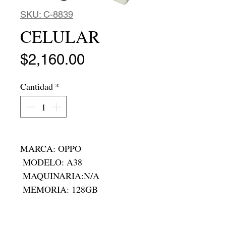
SKU: C-8839
CELULAR
Precio
$2,160.00
Cantidad
*
MARCA: OPPO 

 MODELO: A38

 MAQUINARIA:N/A

 MEMORIA: 128GB

 RAM:4 RAM 

 RODADA: N/A
