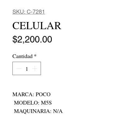
SKU: C-7281
CELULAR
Precio
$2,200.00
Cantidad
*
MARCA: POCO 

 MODELO: M5S 

 MAQUINARIA: N/A 

 MEMORIA: 256GB

 RAM: 6GB

 RODADA: N/A