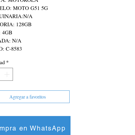
O: C-8583
ad
*
Agregar a favoritos
mpra en WhatsApp