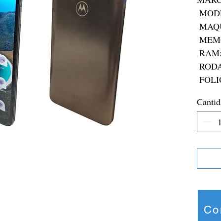
 MODELO: MOTO G51 5G

 MAQUINARIA:N/A

 MEMORIA: 128GB 

 RAM: 4GB

 RODADA: N/A

 FOLI
Cantid
Co