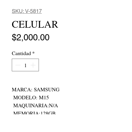
SKU: V-5817
CELULAR
Precio
$2,000.00
Cantidad
*
MARCA: SAMSUNG

 MODELO: M15

 MAQUINARIA:N/A

 MEMORIA:128GB

 RAM: 4 GB

 RODADA: N/A
