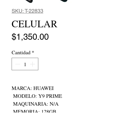
SKU: T-22833
CELULAR
Precio
$1,350.00
Cantidad
*
MARCA: HUAWEI 

 MODELO: Y9 PRIME

 MAQUINARIA: N/A

 MEMORIA: 128GB

 RAM: 4GB 

 RODADA: N/A
