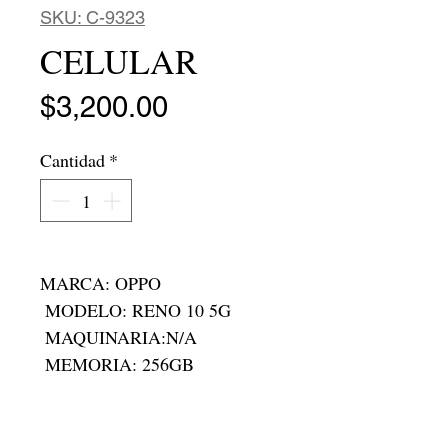
SKU: C-9323
CELULAR
Precio
$3,200.00
Cantidad
*
MARCA: OPPO 

 MODELO: RENO 10 5G 

 MAQUINARIA:N/A

 MEMORIA: 256GB

 RAM: 8GB

 RODADA: N/A

 FOLIO: C-9323