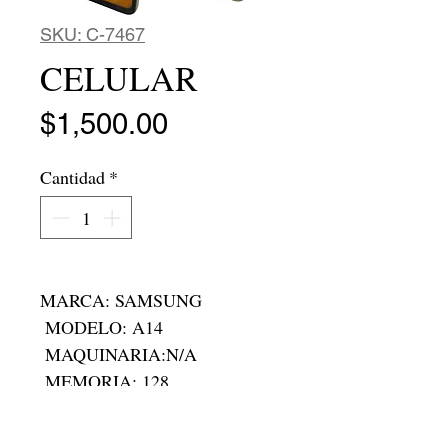
SKU: C-7467
CELULAR
Precio
$1,500.00
Cantidad
*
MARCA: SAMSUNG 

 MODELO: A14

 MAQUINARIA:N/A

 MEMORIA: 128

 RAM:4 GB

 RODADA: N/A
