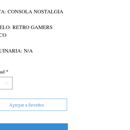
A: CONSOLA NOSTALGIA

CO

ad
*
ADA: N/A
Agregar a favoritos