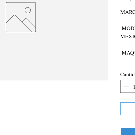
MARC
 MODELO: RETRO GAMERS 
MEXI
 MAQUINARIA: N/A

 MEMORIA: N/A

Cantid
 RAM:N/A

 ROD