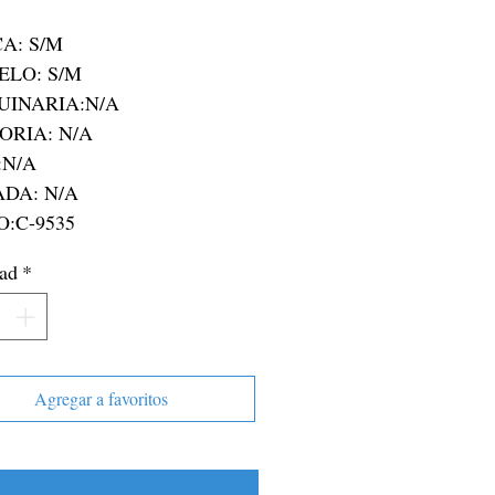
: S/M

O:C-9535
ad
*
Agregar a favoritos