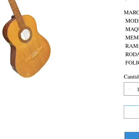
MARCA
 MODELO: S/M

 MAQUINARIA:N/A

 MEMORIA: N/A

 RAM:N/A

 RODADA: N/A

 FOLI
Cantid