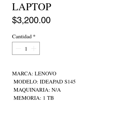
LAPTOP
Precio
$3,200.00
Cantidad
*
MARCA: LENOVO

 MODELO: IDEAPAD S145

 MAQUINARIA: N/A

 MEMORIA: 1 TB

 RAM: 8 GB

 RODADA: N/A

 FOLIO: T-23337