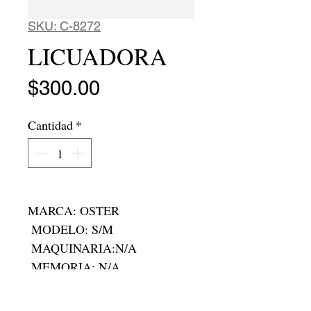
SKU: C-8272
LICUADORA
Precio
$300.00
Cantidad
*
MARCA: OSTER

 MODELO: S/M

 MAQUINARIA:N/A

 MEMORIA: N/A

 RAM:N/A

 RODADA: N/A
