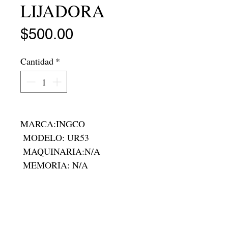
LIJADORA
Precio
$500.00
Cantidad
*
MARCA:INGCO 

 MODELO: UR53

 MAQUINARIA:N/A

 MEMORIA: N/A

 RAM:N/A

 RODADA: N/A

 FOLIO:V-5870