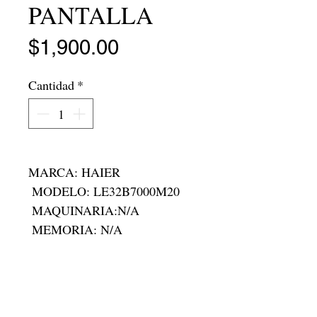
PANTALLA
Precio
$1,900.00
Cantidad
*
MARCA: HAIER

 MODELO: LE32B7000M20

 MAQUINARIA:N/A

 MEMORIA: N/A

 RAM:N/A

 RODADA: N/A

 FOLIO:V-3002