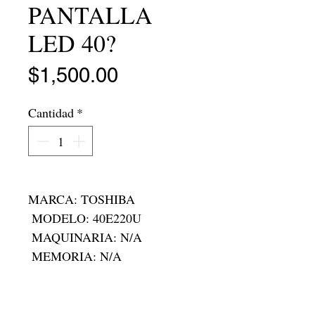
PANTALLA
LED 40?
Precio
$1,500.00
Cantidad
*
MARCA: TOSHIBA 

 MODELO: 40E220U

 MAQUINARIA: N/A

 MEMORIA: N/A

 RAM:N/A

 RODADA: N/A

 FOLIO: T-22807