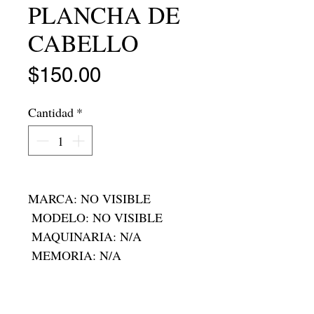
PLANCHA DE
CABELLO
Precio
$150.00
Cantidad
*
MARCA: NO VISIBLE

 MODELO: NO VISIBLE

 MAQUINARIA: N/A

 MEMORIA: N/A

 RAM:N/A

 RODADA: N/A

 FOLIO: T-23205