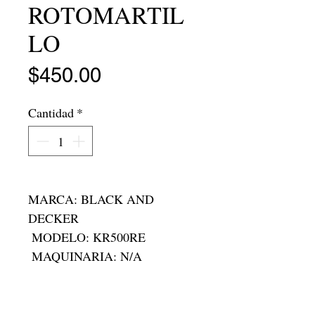
ROTOMARTIL
LO
Precio
$450.00
Cantidad
*
MARCA: BLACK AND 
DECKER

 MODELO: KR500RE

 MAQUINARIA: N/A

 MEMORIA: N/A

 RAM:N/A

 RODADA: N/A
