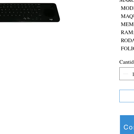
 MODELO: K600

 MAQUINARIA: N/A

 MEMORIA: N/A

 RAM:N/A

 RODADA: N/A

 FOLI
Cantid
Co