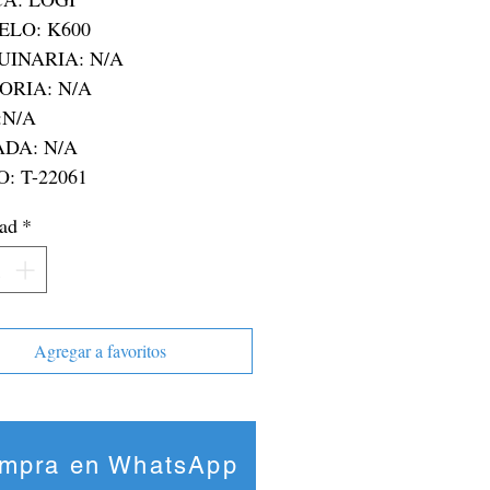
O: T-22061
ad
*
Agregar a favoritos
mpra en WhatsApp